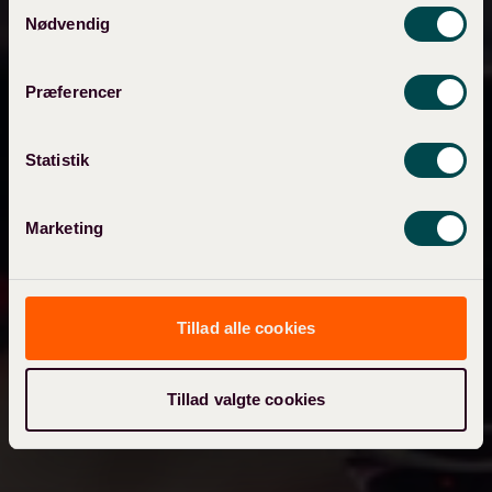
Samtykkevalg
men de er uundværlige for at give dig de bedste vintilbud.
Nødvendig
Skål! 🥂
Præferencer
Statistik
Marketing
Tillad alle cookies
Tillad valgte cookies