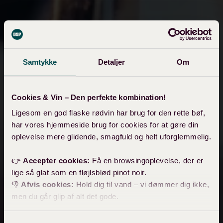
Samtykke
Detaljer
Om
Cookies & Vin – Den perfekte kombination!
Ligesom en god flaske rødvin har brug for den rette bøf,
har vores hjemmeside brug for cookies for at gøre din
oplevelse mere glidende, smagfuld og helt uforglemmelig.
👉
Accepter cookies:
Få en browsingoplevelse, der er
lige så glat som en fløjlsblød pinot noir.
👎
Afvis cookies:
Hold dig til vand – vi dømmer dig ikke,
men du går glip af alt det gode.
P.S. Vores cookies passer ikke godt sammen med mælk,